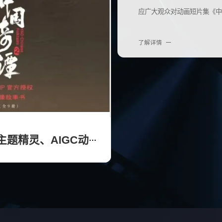
应广大观众对动画短片集《中
了解详情
主题精灵、AIGC动