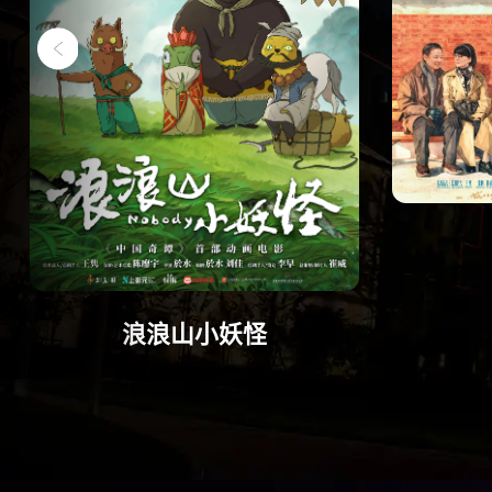
浪浪山小妖怪