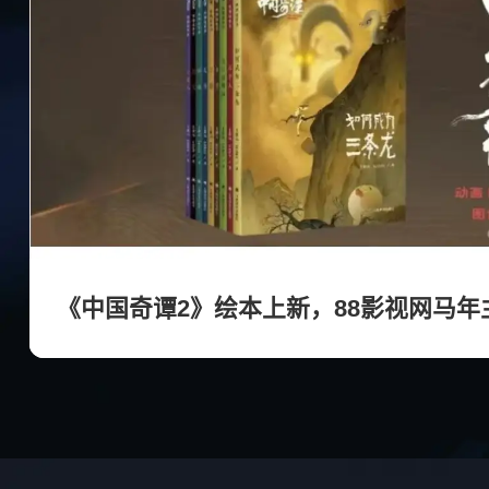
《中国奇谭2》绘本上新，88影视网马年
画同步登场！