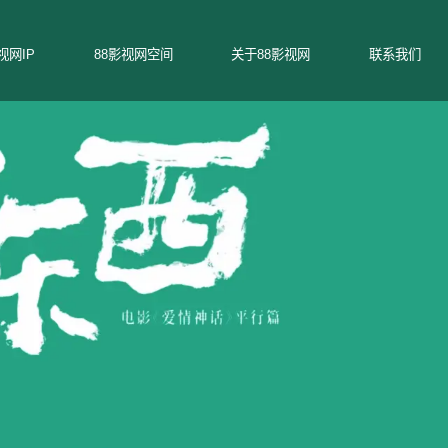
视网IP
88影视网空间
关于88影视网
联系我们