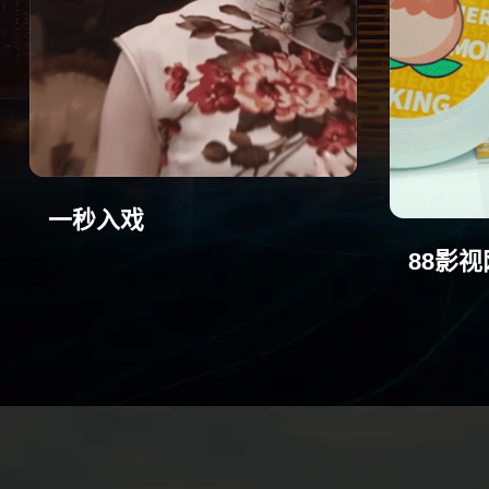
一秒入戏
88影