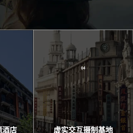
04
题酒店
虚实交互摄制基地