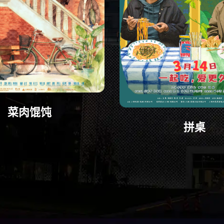
菜肉馄饨
拼桌