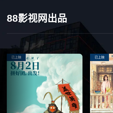
88影视网出品
已上映
已上映